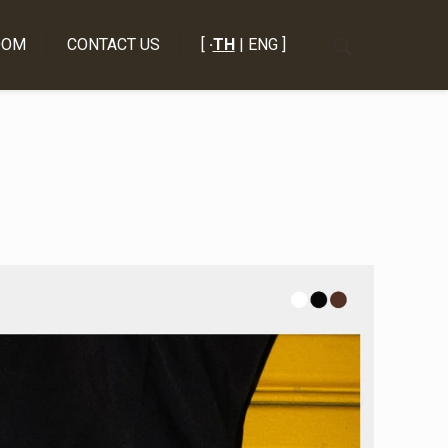
OOM
CONTACT US
[
·
TH
| ENG ]