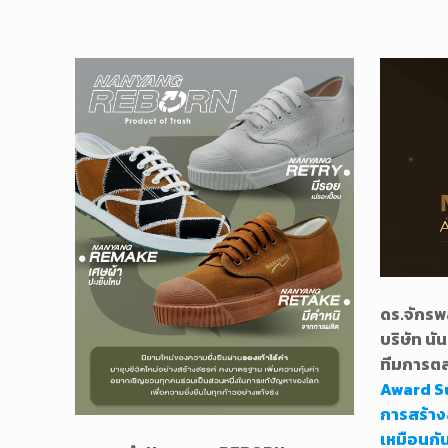
ดร.จักรพ
บริษัท นั
ทีมการตล
Award S
การสร้าง
เหมือนกั