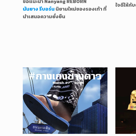
ขอแนะนำ Nanyang REBORN
ใจดีให้กั
นันยาง รีบอร์น
นิยามใหม่ของรองเท้า ที่
นำเสนอความยั่งยืน