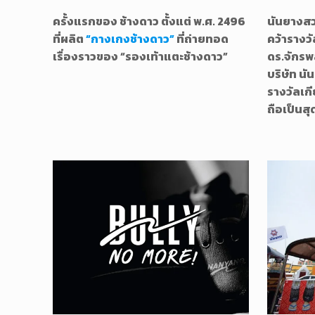
ครั้งแรกของ ช้างดาว ตั้งแต่ พ.ศ. 2496
นันยางสว
ที่ผลิต
“กางเกงช้างดาว”
ที่ถ่ายทอด
คว้าราง
เรื่องราวของ “รองเท้าแตะช้างดาว”
ดร.จักรพ
บริษัท นั
รางวัลเก
ถือเป็นส