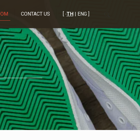
OOM
CONTACT US
[
·
TH
| ENG ]