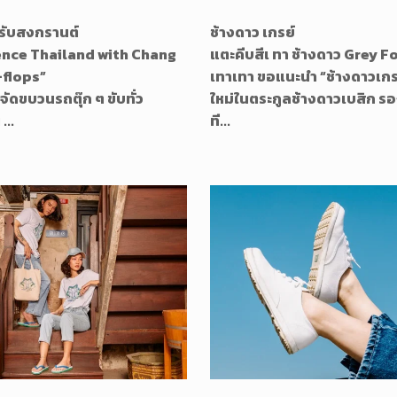
ับสงกรานต์
ช้างดาว เกรย์
ence Thailand with Chang
แตะคีบสีเ ทา ช้างดาว Grey F
-flops”
เทาเทา ขอแนะนำ “ช้างดาวเกร
จัดขบวนรถตุ๊ก ๆ ขับทั่ว
ใหม่ในตระกูลช้างดาวเบสิก รอ
...
ที...