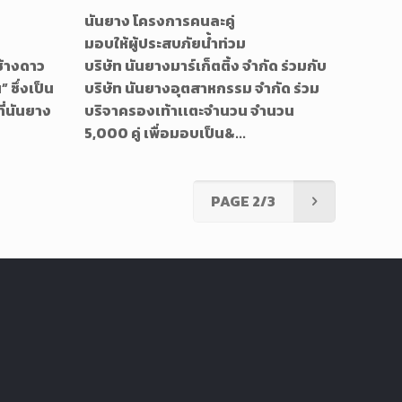
นันยาง โครงการคนละคู่
มอบให้ผู้ประสบภัยน้ำท่วม
้างดาว
บริษัท นันยางมาร์เก็ตติ้ง จำกัด ร่วมกับ
” ซึ่งเป็น
บริษัท นันยางอุตสาหกรรม จำกัด ร่วม
ที่นันยาง
บริจาครองเท้าเเตะจำนวน จำนวน
5,000 คู่ เพื่อมอบเป็น&...
PAGE 2/3