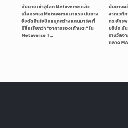
นันยาง เข้าสู่โลก Metaverse แล้ว
นันยางคว้
เมื่อกระแส Metaverse มาแรง นันยาง
จากเวที
จึงตัดสินใจปักหมุดสร้างแลนมาร์ค ที่
ดร.จักรพล
มีชื่อเรียกว่า "อาคารรองเท้าแตะ" ใน
บริษัท นั
Metaverse T...
รางวัลจ
ตลาด MAT