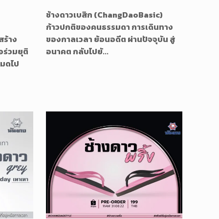
ช้างดาวเบสิก (ChangDaoBasic)
ก้าวปกติของคนธรรมดา การเดินทาง
สร้าง
ของกาลเวลา ย้อนอดีต ผ่านปัจจุบัน สู่
ร่วมยุติ
อนาคต กลับไปยั...
หมดไป