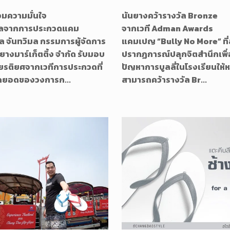
มความมั่นใจ
นันยางคว้ารางวัล Bronze
วัลจากการประกวดแคม
จากเวที Adman Awards
ล จันทวิมล กรรมการผู้จัดการ
แคมเปญ “Bully No More” ที่
นยางมาร์เก็ตติ้ง จำกัด รับมอบ
ปรากฏการณ์ปลุกจิตสำนึกเพื่อ
ียรติยศจากเวทีการประกวดที่
ปัญหาการบูลลี่ในโรงเรียนให้
ุดยอดของวงการก...
สามารถคว้ารางวัล Br...