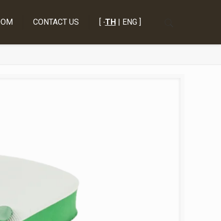
OOM
CONTACT US
[
·
TH
| ENG ]