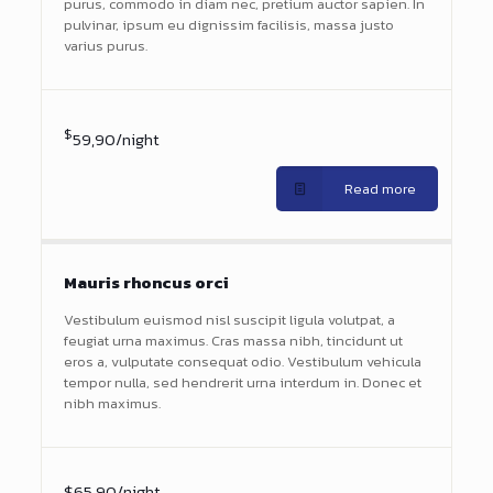
purus, commodo in diam nec, pretium auctor sapien. In
pulvinar, ipsum eu dignissim facilisis, massa justo
varius purus.
$
59,90/night
Read more
Mauris rhoncus orci
Vestibulum euismod nisl suscipit ligula volutpat, a
feugiat urna maximus. Cras massa nibh, tincidunt ut
eros a, vulputate consequat odio. Vestibulum vehicula
tempor nulla, sed hendrerit urna interdum in. Donec et
nibh maximus.
$65,90/night