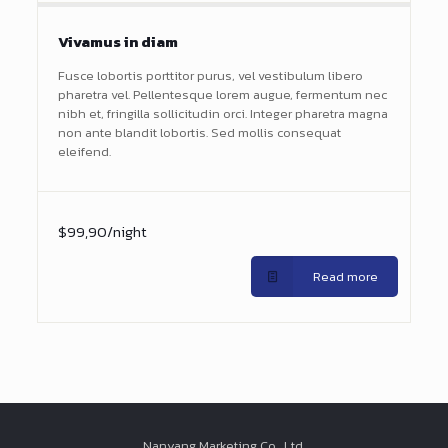
Vivamus in diam
Fusce lobortis porttitor purus, vel vestibulum libero
pharetra vel. Pellentesque lorem augue, fermentum nec
nibh et, fringilla sollicitudin orci. Integer pharetra magna
non ante blandit lobortis. Sed mollis consequat
eleifend.
$99,90/night
Read more
Nanyang Marketing Co., Ltd.