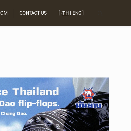
OOM
CONTACT US
[
·
TH
| ENG ]