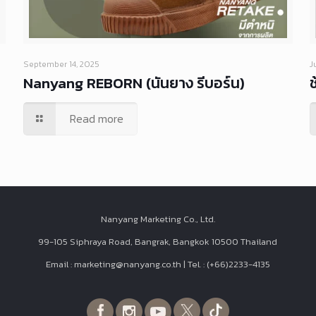
September 14, 2025
J
Nanyang REBORN (นันยาง รีบอร์น)
ช
Read more
Nanyang Marketing Co., Ltd.
99-105 Siphraya Road, Bangrak, Bangkok 10500 Thailand
Email : marketing@nanyang.co.th | Tel. : (+66)2233-4135