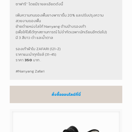
ซาฟารี” โดยมีรายละเอียดดังนี้
เพิ่มความทนของพื้นยางพาราขึ้น 20% และปรับปรุงความ
สวยงามของพื้น
ย้ายตำแหน่งโลโก้ Nanyang ด้านข้างรองเท้า
(เพื่อให้ใส่ได้ทุกสถานการณ์ ไม่จำกัดเฉพาะนักเรียนอีกต่อไป)
มี 3 สีขาว ดำ และน้ำตาล
รองเท้าผ้าใบ ZAFARI (121-Z)
ราคาแนะนำทุกไซส์ (31-45)
ราคา
350
บาท .
#Nanyang Zafari
สั่งซื้อออนไลน์ที่นี่