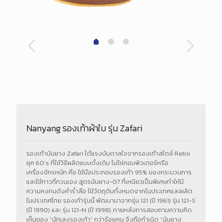
Nanyang รองเท้าผ้าใบ รุ่น Zafari
รองเท้านันยาง Zafari ได้แรงบันดาลใจจากรองเท้าสไตล์ Retro
ยุค 60’s ที่ใช้วิธีผลิตแบบดั้งเดิม ไม่ใช่คอมพิวเตอร์หรือ
เครื่องจักรหนัก คือ ใช้มือประกอบรองเท้า 95% ของกระบวนการ
และใช้กาวที่กวนเอง สูตรนันยาง-07 ที่เหนียวเป็นพิเศษทำให้มี
ความคงทนดังคำร่ำลือ ใช้วัตถุดิบทั้งหมดจากในประเทศและผลิต
ในประเทศไทย รองเท้ารุ่นนี้ พัฒนามาจากรุ่น 121 (ปี 1961) รุ่น 121-S
(ปี 1990) และ รุ่น 121-N (ปี 1998) ภายหลังการสอบถามความคิด
เห็นของ “นักเลงรองเท้า” กว่าร้อยคน จึงถือกำเนิด “นันยาง