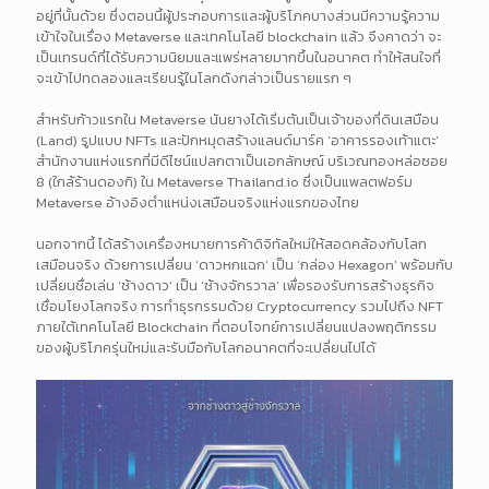
อยู่ที่นั้นด้วย ซึ่งตอนนี้ผู้ประกอบการและผู้บริโภคบางส่วนมีความรู้ความ
เข้าใจในเรื่อง Metaverse และเทคโนโลยี blockchain แล้ว จึงคาดว่า จะ
เป็นเทรนด์ที่ได้รับความนิยมและแพร่หลายมากขึ้นในอนาคต ทำให้สนใจที่
จะเข้าไปทดลองและเรียนรู้ในโลกดังกล่าวเป็นรายแรก ๆ
สำหรับก้าวแรกใน Metaverse นันยางได้เริ่มต้นเป็นเจ้าของที่ดินเสมือน
(Land) รูปแบบ NFTs และปักหมุดสร้างแลนด์มาร์ค ‘อาคารรองเท้าแตะ’
สำนักงานแห่งแรกที่มีดีไซน์แปลกตาเป็นเอกลักษณ์ บริเวณทองหล่อซอย
8 (ใกล้ร้านดองกิ) ใน Metaverse Thailand.io ซึ่งเป็นแพลตฟอร์ม
Metaverse อ้างอิงตำแหน่งเสมือนจริงแห่งแรกของไทย
นอกจากนี้ ได้สร้างเครื่องหมายการค้าดิจิทัลใหม่ให้สอดคล้องกับโลก
เสมือนจริง ด้วยการเปลี่ยน ‘ดาวหกแฉก’ เป็น ‘กล่อง Hexagon’ พร้อมกับ
เปลี่ยนชื่อเล่น ‘ช้างดาว’ เป็น ‘ช้างจักรวาล’ เพื่อรองรับการสร้างธุรกิจ
เชื่อมโยงโลกจริง การทำธุรกรรมด้วย Cryptocurrency รวมไปถึง NFT
ภายใต้เทคโนโลยี Blockchain ที่ตอบโจทย์การเปลี่ยนแปลงพฤติกรรม
ของผู้บริโภครุ่นใหม่และรับมือกับโลกอนาคตที่จะเปลี่ยนไปได้