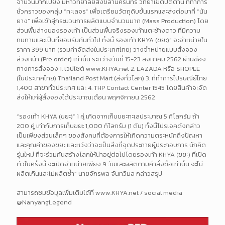
จำนวนมากไปยัง มหาวิทยาลัยสงขลานครินทร์ วิทยาเขตปัตตานี ที่ทำการ
ชั่วคราวของกลุ่ม “ทะเลจร” เพื่อเตรียมวัตถุดิบขั้นแรกและส่งต่อมาที่ “นัน
ยาง” เพื่อเข้าสู่กระบวนการผลิตแบบจำนวนมาก (Mass Production) โดย
ส่วนพื้นล่างของรองเท้า เป็นส่วนพื้นจริงรองเท้าแตะช้างดาว ที่มีความ
ทนทานและเป็นที่ยอมรับกันทั่วไป ทั้งนี้ รองเท้า KHYA (ขยะ)” จะจำหน่ายใน
ราคา 399 บาท (รวมค่าจัดส่งในประเทศไทย) วางจำหน่ายแบบสั่งจอง
ล่วงหน้า (Pre order) เท่านั้น ระหว่างวันที่ 15-23 สิงหาคม 2562 ผ่านช่อง
ทางการสั่งจอง 1. เวปไซต์ www.KHYA.net 2. LAZADA หรือ SHOPEE
(ในประเทศไทย) Thailand Post Mart (ส่งทั่วโลก) 3. ที่ทำการไปรษณีย์ไทย
1,400 สาขาทั่วประเทศ และ 4. THP Contact Center 1545 โดยสินค้าจะจัด
ส่งให้แก่ผู้สั่งจองได้ประมาณเดือน พฤศจิกายน 2562
“รองเท้า KHYA (ขยะ)” 1 คู่ เกิดจากเก็บขยะทะเลประมาณ 5 กิโลกรัม ถ้า
200 คู่ เท่ากับการเก็บขยะ 1,000 กิโลกรัม (1 ตัน) ทั้งนี้โปรเจคดังกล่าว
เป็นเพียงส่วนเล็กๆ ของสังคมที่ต้องการให้เกิดความตระหนักถึงปัญหา
และคุณค่าของขยะ และหวังว่าจะเป็นสิ่งที่จุดประกายผู้ประกอบการ นักคิด
รุ่นใหม่ ที่จะร่วมกันสร้างโลกให้น่าอยู่ต่อไปโดยรองเท้า KHYA (ขยะ) ที่เปิด
ตัวในครั้งนี้ จะเปิดจำหน่ายเพียง 9 วันและผลิตตามคำสั่งซื้อเท่านั้น จะไม่
ผลิตเกินและไม่ผลิตซ้ำ” นายจักรพล จันทวิมล กล่าวสรุป
สามารถชมข้อมูลเพิ่มเติมได้ที่ www.KHYA.net / social media
@NanyangLegend