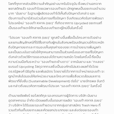
โลกที่ทุกภาคส่วนให้ความสำคัญอย่างมากในปัจจุบัน ซึ่งพบว่านอกจาก
พลาสติกแล้ว รองเท้าโดยเฉพาะรองเท้าแตะ มักถูกพบเป็นขยะทะเลจำนวน
มาก “นันยาง” ในฐานะผู้ผลิตรองเท้าได้เห็นถึงปัญหาดังกล่าว และ
ต้องการเข้ามามีส่วนร่วมในการแก้ไขปัญหา จึงเกิดแนวคิดในการพัฒนา
โปรเจคใหม่ “รองเท้า KHYA (ขยะ)” ที่เกิดจากการ Upcycled ขยะทะเลที่
เป็นรองเท้าแตะให้กลายเป็นรองเท้าแตะคู่ใหม่ขึ้นในครั้งนี้
“โปรเจค “รองเท้า KHYA (ขยะ)” ถูกสร้างขึ้นเพื่อเป็นโครงการตัวอย่าง
และแทนสัญลักษณ์ที่ใช้สื่อสารกับผู้คนในสังคมพร้อมเชิญชวนให้ตระหนัก
ถึงปัญหาขยะทะเล การมองเห็นคุณค่าของขยะ การนำขยะมาเพิ่มมูลค่า
และเป็นแรงบันดาลใจให้ทุกคนสามารถเป็นส่วนหนึ่งของการแก้ไขปัญหา
ดังกล่าวด้วยวิธีการของตนเองได้ตามความถนัด โดยในครั้งนี้ ถือเป็น
ความร่วมมือกันระหว่าง “รองเท้าแตะช้างดาว” จากนันยาง และ “ทะเลจร”
แบรนด์ Upcycling วัสดุจากทะเลซึ่งเป็นองค์กรไม่แสวงผลกำไรโดย
ดร.ณัฐพงศ์ นิธิอุทัย และพันธมิตร โดยรายได้จากการจำหน่ายรองเท้า จะ
ถูกนำกลับไปมอบให้แก่หน่วยงานและโครงการเพื่อสิ่งแวดล้อมและการ
พัฒนาที่ยั่งยืน (Sustainable Development) ต่อไป” นายจักรพล จันทวิ
มล กล่าวถึงแนวคิดการพัฒนาโปรเจค “รองเท้า KHYA (ขยะ)” ในครั้งนี้
ด้านนายชัยพัชร์ ซอโสตถิกุล รองกรรมการผู้จัดการ บริษัท นันยาง
อุตสาหกรรม จำกัด เปิดเผยถึงขั้นตอนการผลิต “รองเท้า KHYA (ขยะ)”
ว่า บริษัทฯ ได้รับขยะรองเท้าแตะมาจากกลุ่มอาสาสมัคร Trash Hero ที่
รวมตัวกันเก็บขยะทะเลและคัดแยกประเภทขยะ และส่งต่อขยะรองเท้า