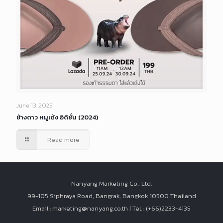
June 13, 2025
ช้างดาว หมูเด้ง อิดิชั่น (2024)
Read more
Nanyang Marketing Co., Ltd.
99-105 Siphraya Road, Bangrak, Bangkok 10500 Thailand
Email : marketing@nanyang.co.th | Tel. : (+66)2233-4135