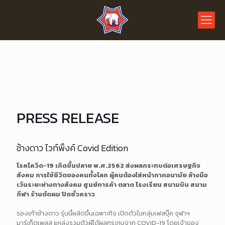
PRESS RELEASE
ช้างดาว ไวท์พิ้งค์ Covid Edition
โรคโควิด-19 เกิดขึ้นปลาย พ.ศ.2562 ส่งผลกระทบต่อเศรษฐกิจ
สังคม การใช้ชีวิตของคนทั้งโลก ผู้คนต้องใส่หน้ากากอนามัย ล้างมือ
เว้นระยะห่างทางสังคม ศูนย์การค้า ตลาด โรงเรียน สนามบิน สนาม
กีฬา ร้านตัดผม ปิดชั่วคราว
รองเท้าช้างดาว รุ่นนี้ผลิตขึ้นเฉพาะกิจ เปิดตัวในกลุ่มเฟสบุ๊ค จุฬาฯ
มาร์เก็ตเพลส แหล่งรวมตัวผู้ได้ผลกระทบจาก COVID-19 โดยเจ้าของ