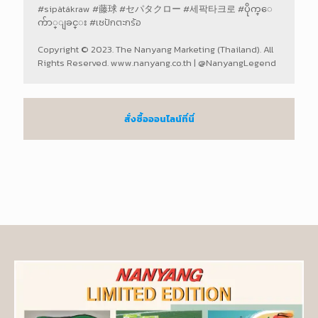
#sipàtákraw #藤球 #セパタクロー ‪#세팍타크로‬ #ပိုက္ေ
က်ာ္ျခင္း‬‬‬ #เซปักตะกร้อ
Copyright © 2023. The Nanyang Marketing (Thailand). All
Rights Reserved. www.nanyang.co.th | @NanyangLegend
สั่งซื้อออนไลน์ที่นี่