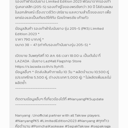
รองเท้าผ้าใบนันยาง Limited Edition 2023 พัฒนาจากรองเท้า
รุ่นคลาสสิก (205-S) รองเท้าคู่ใจของพรชัยกว่า 30 ปี ใส่ส่วนผสม
ในเอกลักษณ์ เรื่องราวชีวิต ปณิธาน และความสำเร็จของเขา เพื่อ
ยกย่องและเป็นเกียรติให้กับ ร้อยโทพรชัย เค้าแก้ว
-------------------------
ข้อมูลสินค้า รองเท้าผ้าใบนันยาง รุ่น 205-S (PK5) Limited
Edition 2023 *
ราคา 790 บาท/คู่ *
ขนาด 38 – 47 (เท่ากับรองเท้านันยางรุ่น 205-S) *
เปิดขาย วันพฤหัสที่ 10 ส.ค. 66 เวลา 18.00 น. เป็นต้นไป ที่
LAZADA : นันยาง LazMall Flagship Store
https://s.lazada.co.th/s.9yh15 .
ข้อมูลอื่นๆ * จัดส่งสินค้าภายใน 10 วัน * ผลิตจำนวน 10,500 คู่
(ประเทศไทย 5,500 คู่, ต่างประเทศ 5,000 คู่) * ไม่ผลิตเพิ่มและไม่
ผลิตซ้ำ
------------------------
ติดตามข้อมูลอื่นๆ ที่เกี่ยวข้องได้ที่ #NanyangPK5update
------------------------
Nanyang : Unofficial partner with all Takraw players.
#NanyangPK5 #LimitedEdition2023 #Nanyang #ทุกก้าว
คือตำนาน #PornchaiKaokeaw #SepakTakraw #sepakraga