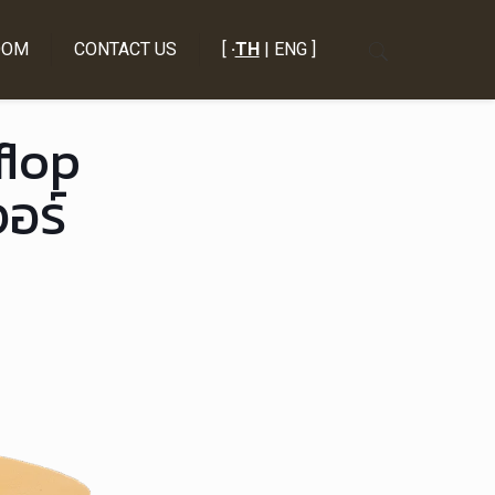
OOM
CONTACT US
[
·
TH
| ENG ]
flop
จอร์