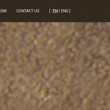
OOM
CONTACT US
[
·
TH
| ENG ]