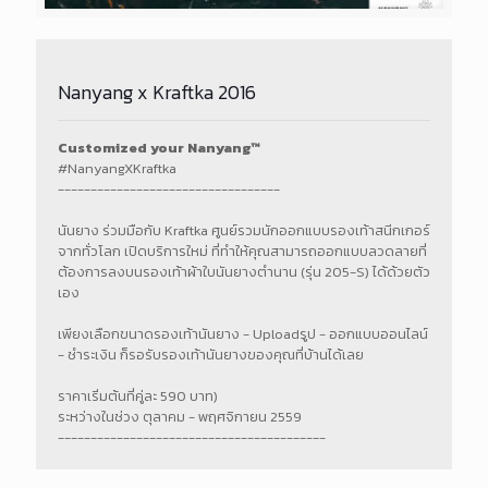
Nanyang x Kraftka 2016
Customized your Nanyang™
#NanyangXKraftka
----------------------------------
นันยาง ร่วมมือกับ Kraftka ศูนย์รวมนักออกแบบรองเท้าสนีกเกอร์
จากทั่วโลก เปิดบริการใหม่ ที่ทำให้คุณสามารถออกแบบลวดลายที่
ต้องการลงบนรองเท้าผ้าใบนันยางตำนาน (รุ่น 205-S) ได้ด้วยตัว
เอง
เพียงเลือกขนาดรองเท้านันยาง - Uploadรูป - ออกแบบออนไลน์
- ชำระเงิน ก็รอรับรองเท้านันยางของคุณที่บ้านได้เลย
ราคาเริ่มต้นที่คู่ละ 590 บาท)
ระหว่างในช่วง ตุลาคม - พฤศจิกายน 2559
-----------------------------------------