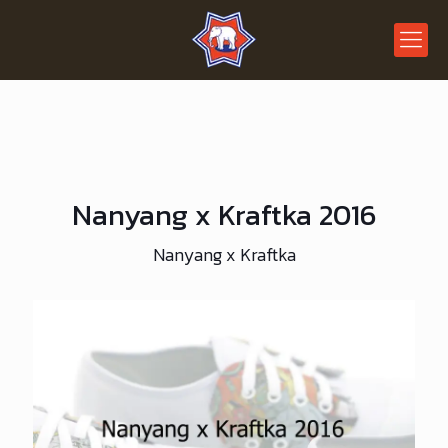
Nanyang x Kraftka 2016
Nanyang x Kraftka